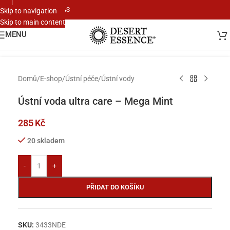
KONTAKTUJTE NÁS
Skip to navigation
Skip to main content
Klikněte pro zvětšení
MENU
Domů
/
E-shop
/
Ústní péče
/
Ústní vody
Ústní voda ultra care – Mega Mint
285
Kč
20 skladem
-
+
PŘIDAT DO KOŠÍKU
SKU:
3433NDE