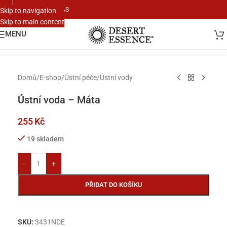
KONTAKTUJTE NÁS
Skip to navigation
Skip to main content
Klikněte pro zvětšení
MENU
Domů
/
E-shop
/
Ústní péče
/
Ústní vody
Ústní voda – Máta
255
Kč
19 skladem
-
+
PŘIDAT DO KOŠÍKU
SKU:
3431NDE