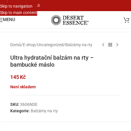
KONTAKTUJTE NÁS
Skip to navigation
Skip to main content
Klikněte pro zvětšení
MENU
Domů
/
E-shop
/
Uncategorized
/
Balzámy na rty
Ultra hydratační balzám na rty –
bambucké máslo
145
Kč
Není skladem
SKU:
3606NDE
Kategorie:
Balzámy na rty